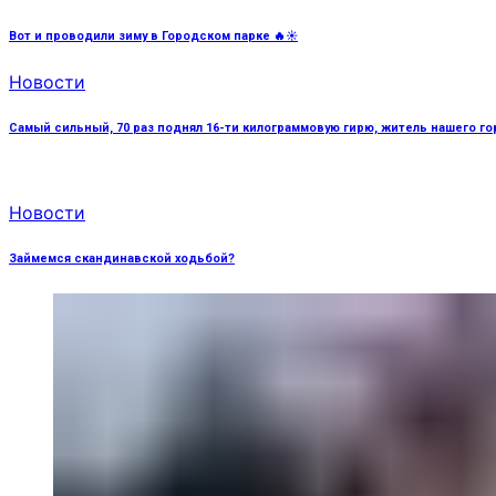
Вот и проводили зиму в Городском парке 🔥☀️
Новости
Самый сильный, 70 раз поднял 16-ти килограммовую гирю, житель нашего г
Новости
Займемся скандинавской ходьбой?