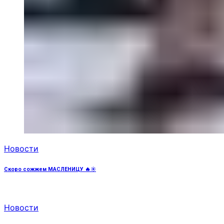
Новости
Скоро сожжем МАСЛЕНИЦУ 🔥☀️
Новости