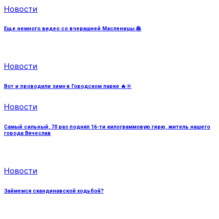
Новости
Еще немного видео со вчерашней Масленицы 🥞
Новости
Вот и проводили зиму в Городском парке 🔥☀️
Новости
Самый сильный, 70 раз поднял 16-ти килограммовую гирю, житель нашего
города Вячеслав
Новости
Займемся скандинавской ходьбой?